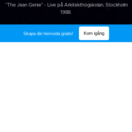
"The Jean Genie" - Live på Arkitekthögskolan, Stockholm
1988.
Kom igång
Skapa din hemsida gratis!
"Hey Hey, My My (Into the Black)" - Live på
Arkitekthögskolan, Stockholm 1988.